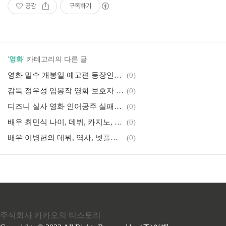
공감
구독하기
'
영화
' 카테고리의 다른 글
영화 밀수 개봉일 예고편 등장인물 줄거리 출연진
(0)
감독 정우성 입봉작 영화 보호자 캐스팅, 줄거리, 예고편
(0)
디즈니 실사 영화 인어공주 실패로 2000억 손실인 이유
(0)
배우 최민식 나이, 데뷔, 카지노, 차기작에 대하여
(0)
배우 이병헌의 데뷔, 역사, 넷플릭스 오징어게임2에 대하여
(0)
주식회사 카카오의 티스토리